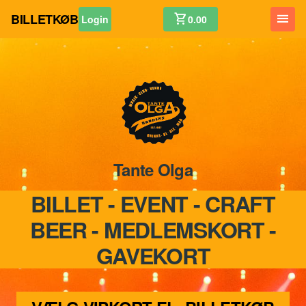
BILLETKØB
shopping_cart
menu
Login
0.00
Tante Olga
BILLET - EVENT - CRAFT
BEER - MEDLEMSKORT -
GAVEKORT